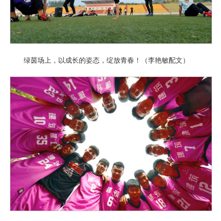
绿茵场上，以成长的姿态，绽放青春！（李艳敏配文）