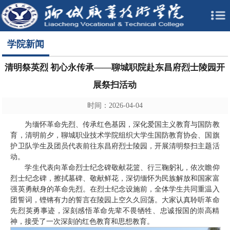
学院新闻
清明祭英烈 初心永传承——聊城职院赴东昌府烈士陵园开
展祭扫活动
时间：2026-04-04
为缅怀革命先烈、传承红色基因，深化爱国主义教育与国防教
育，清明前夕，聊城职业技术学院组织大学生国防教育协会、国旗
护卫队学生及团员代表前往东昌府烈士陵园，开展清明祭扫主题活
动。
学生代表向革命烈士纪念碑敬献花篮、行三鞠躬礼，依次瞻仰
烈士纪念碑，擦拭墓碑、敬献鲜花，深切缅怀为民族解放和国家富
强英勇献身的革命先烈。在烈士纪念设施前，全体学生共同重温入
团誓词，铿锵有力的誓言在陵园上空久久回荡。大家认真聆听革命
先烈英勇事迹，深刻感悟革命先辈不畏牺牲、忠诚报国的崇高精
神，接受了一次深刻的红色教育和思想教育。