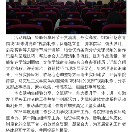
活动现场，经验分享环节干货满满、务实高效。组织部赵东青
围绕“我来讲党课”视频制作，从选题立意、脚本撰写、镜头设计、
后期剪辑等关键环节展开讲解，结合优秀案例分析党课视频的创作
思路与呈现技巧，帮助参会人员理清制作流程、提升作品质量。智
能制造学院刘丽敏、文旅学院俞金弟结合自身参赛经历，详细介绍
大赛流程、评分标准、答题技巧与现场展示要点，针对理论知识储
备、业务实操应对、临场心态调整等方面给出实用建议。经贸学院
薛静、马克思主义学院冯彩霞聚焦“我和我的支部”视频制作，分享
支部故事挖掘、素材收集、情感表达、画面叙事等经验。
本次活动集经验分享、交流研讨、能力提升于一体，进一步激
发了党务工作者的工作热情与创新活力，为我校后续党建系列活动
顺利开展、推动基层党建工作提质增效奠定了坚实基础。
2026年度党建工作沙龙由学校组织部主办、各院部结合实际轮
流承办。第一期由组织部主办、经贸学院承办。活动通过常态化、
制度化的交流平台，有效整合资源、凝聚合力，为基层党务工作者
搭建起互学互鉴、共同提高的桥梁。