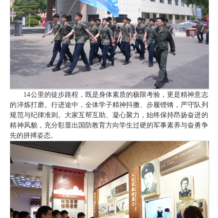
14公里的徒步路程，既是身体素质的极限考验，更是精神意志
的淬炼打磨。行进途中，全体学子精神抖擞、步履铿锵，严守队列
规范与纪律准则。大家互帮互助、凝心聚力，始终保持昂扬奋进的
精神风貌，充分彰显出国防教育方向学生过硬的军事素养与奋勇争
先的拼搏姿态。