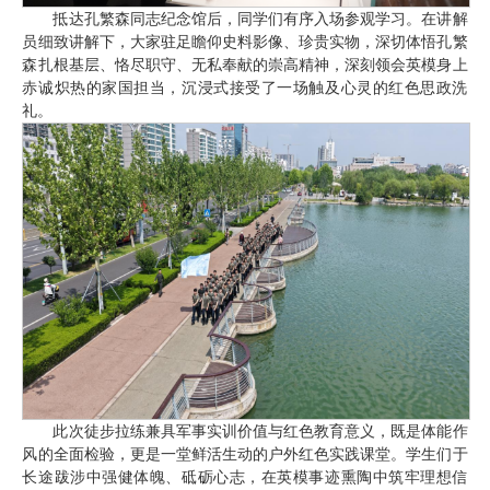
抵达孔繁森同志纪念馆后，同学们有序入场参观学习。在讲解
员细致讲解下，大家驻足瞻仰史料影像、珍贵实物，深切体悟孔繁
森扎根基层、恪尽职守、无私奉献的崇高精神，深刻领会英模身上
赤诚炽热的家国担当，沉浸式接受了一场触及心灵的红色思政洗
礼。
此次徒步拉练兼具军事实训价值与红色教育意义，既是体能作
风的全面检验，更是一堂鲜活生动的户外红色实践课堂。学生们于
长途跋涉中强健体魄、砥砺心志，在英模事迹熏陶中筑牢理想信