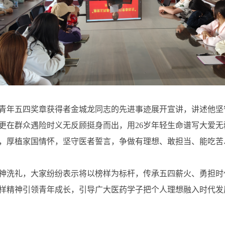
青年五四奖章获得者金城龙同志的先进事迹展开宣讲，讲述他坚
更在群众遇险时义无反顾挺身而出，用26岁年轻生命谱写大爱
，厚植家国情怀，坚守医者誓言，争做有理想、敢担当、能吃苦
神洗礼，大家纷纷表示将以榜样为标杆，传承五四薪火、勇担时
样精神引领青年成长，引导广大医药学子把个人理想融入时代发