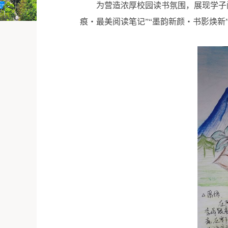
为营造浓厚校园读书氛围，展现学子
痕・最美阅读笔记”“墨韵新颜・书影焕