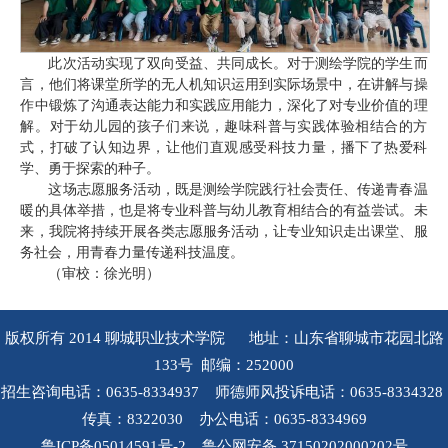
此次活动实现了双向受益、共同成长。对于测绘学院的学生而
言，他们将课堂所学的无人机知识运用到实际场景中，在讲解与操
作中锻炼了沟通表达能力和实践应用能力，深化了对专业价值的理
解。对于幼儿园的孩子们来说，趣味科普与实践体验相结合的方
式，打破了认知边界，让他们直观感受科技力量，播下了热爱科
学、勇于探索的种子。
这场志愿服务活动，既是测绘学院践行社会责任、传递青春温
暖的具体举措，也是将专业科普与幼儿教育相结合的有益尝试。未
来，我院将持续开展各类志愿服务活动，让专业知识走出课堂、服
务社会，用青春力量传递科技温度。
（审校：徐光明）
版权所有 2014 聊城职业技术学院 地址：山东省聊城市花园北路
133号 邮编：252000
招生咨询电话：0635-8334937 师德师风投诉电话：0635-8334328
传真：8322030 办公电话：0635-8334969
鲁ICP备05014591号-2 鲁公网安备 37150202000202号