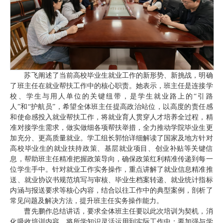
苏飞阐述了当前高校毕业生就业工作的新形势、新挑战，明确
了班主任在就业帮扶工作中的核心职责。她表示，班主任是连接学
校、学生与用人单位的关键纽带，是学生就业路上的“引路
人”和“护航员”，希望全体班主任提高政治站位，以高度的责任感
和使命感投入就业帮扶工作，将就业育人贯穿人才培养全过程，精
准对接学生需求，做实做细各项帮扶举措，全力推动学院毕业生更
加充分、更高质量就业。学工组长郭怡详细解读了国家及地方针对
高校毕业生的就业扶持政策、基层就业项目、创业补贴等关键信
息，帮助班主任精准把握政策导向，确保政策红利精准传递到每一
位学生手中。针对就业工作实务操作，重点讲解了就业信息精准推
送、就业协议书规范填写与审核、毕业生档案转递、就业统计指标
内涵与报送要求等核心内容，结合以往工作中的典型案例，剖析了
常见问题及解决方法，提升班主任实务操作能力。
曹先鹏作总结讲话，要求全体班主任要以此次培训为契机，消
化吸收培训内容，将所学知识灵活运用到实际工作中；要加强与学