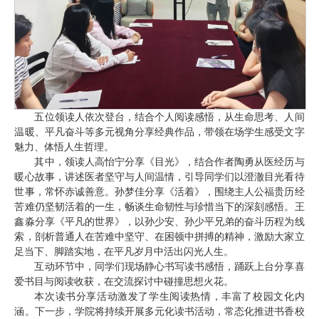
五位领读人依次登台，结合个人阅读感悟，从生命思考、人间
温暖、平凡奋斗等多元视角分享经典作品，带领在场学生感受文字
魅力、体悟人生哲理。
其中，领读人高怡宁分享《目光》，结合作者陶勇从医经历与
暖心故事，讲述医者坚守与人间温情，引导同学们以澄澈目光看待
世事，常怀赤诚善意。孙梦佳分享《活着》，围绕主人公福贵历经
苦难仍坚韧活着的一生，畅谈生命韧性与珍惜当下的深刻感悟。王
鑫淼分享《平凡的世界》，以孙少安、孙少平兄弟的奋斗历程为线
索，剖析普通人在苦难中坚守、在困顿中拼搏的精神，激励大家立
足当下、脚踏实地，在平凡岁月中活出闪光人生。
互动环节中，同学们现场静心书写读书感悟，踊跃上台分享喜
爱书目与阅读收获，在交流探讨中碰撞思想火花。
本次读书分享活动激发了学生阅读热情，丰富了校园文化内
涵。下一步，学院将持续开展多元化读书活动，常态化推进书香校