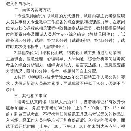
进入各自考场。
二、面试内容与方法
1.专业教师面试采取试讲的方式进行，试讲内容主要考察应聘
人员从事相关专业教学工作必备的综合素质和授课能力等，在该岗
位专业核心课程或相关课程中随机确定试讲章节，教材根据招聘岗
位的职责任务及面试人员所学专业综合确定（教材见附件1），试
讲备课30分钟，试讲、答辩10分钟（试讲8分钟、答辩2分钟），试
讲时要求使用板书，无需准备PPT。
2.其他岗位采用结构化面试，结构化面试主要通过活动策划、
主题班会、应急处理、心理辅导、人际沟通、综合分析等问题考察
考生的综合分析能力、组织协调能力、语言表达能力、应急应变能
力等情况，限时10分钟，备考、答题时间自主分配。
3.按照《聊城职业技术学院2025年公开招聘工作人员公告》要
求，为保证新进人员基本素质，面试成绩不得低于70分，否则不予
录用。
三、其他相关事宜
1.请考生认真阅读《应试人员须知》，携带准考证和有效身份
证参加面试，务必于开考前30分钟（上午7：00前，下午13：00
前）到达面试考点，不得携带任何通讯工具及与考试无关的物品进
入考场。经工作人员审验准考证和身份证后进入指定的候考室。面
试正式开始时间（上午7：30，下午13：30）仍未到达考点的，视