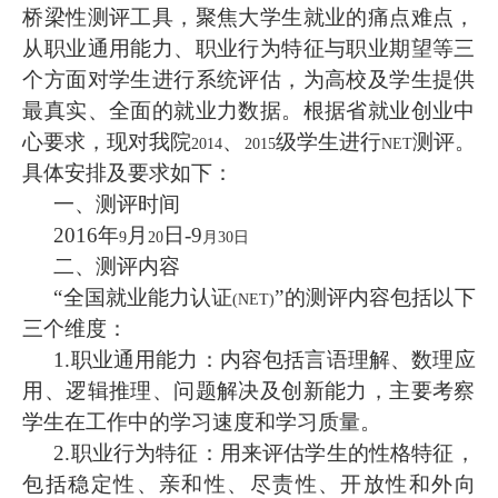
桥梁性测评工具，聚焦大学生就业的痛点难点，
从职业通用能力、职业行为特征与职业期望等三
个方面对学生进行系统评估，为高校及学生提供
最真实、全面的就业力数据。根据省就业创业中
心要求，现对我院
、
级学生进行
测评。
2014
2015
NET
具体安排及要求如下：
一、测评时间
2016
年
月
日
-9
9
20
月30
日
二、测评内容
“全国就业能力认证
”的测评内容包括以下
(NET)
三个维度：
1.
职业通用能力：
内容包括言语理解、数理应
用、逻辑推理、问题解决及创新能力，主要考察
学生在工作中的学习速度和学习质量。
2.
职业行为特征：
用来评估学生的性格特征，
包括稳定性、亲和性、尽责性、开放性和外向