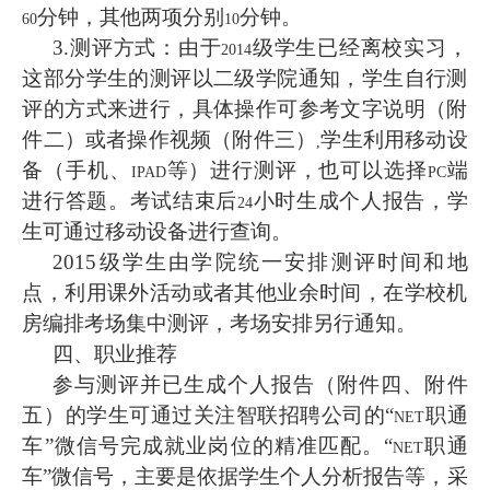
分钟，其他两项分别
分钟。
60
10
3.
测评方式：
由于
级学生已经离校实习，
2014
这部分学生的测评以二级学院通知，学生自行测
评的方式来进行，具体操作可参考文字说明（附
件二）或者操作视频（附件三）
学生利用移动设
,
备（手机、
等）进行测评，也可以选择
端
IPAD
PC
进行答题。考试结束后
小时生成个人报告，学
24
生可通过移动设备进行查询。
2015
级学生由学院统一安排测评时间和地
点，利用课外活动或者其他业余时间，在学校机
房编排考场集中测评，考场安排另行通知。
四、职业推荐
参与测评并已生成个人报告（附件四、附件
五）的学生可通过关注智联招聘公司的“
职通
NET
车”微信号完成就业岗位的精准匹配。“
职通
NET
车”微信号，主要是依据学生个人分析报告等，采