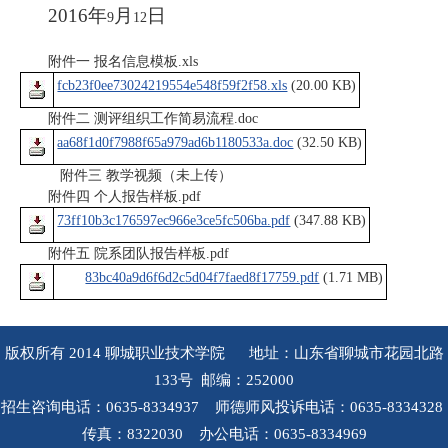
2016
年
月
日
9
12
附件一 报名信息模板.xls
fcb23f0ee73024219554e548f59f2f58.xls
(20.00 KB)
附件二 测评组织工作简易流程.doc
aa68f1d0f7988f65a979ad6b1180533a.doc
(32.50 KB)
附件三 教学视频（未上传）
附件四 个人报告样板.pdf
73ff10b3c176597ec966e3ce5fc506ba.pdf
(347.88 KB)
附件五 院系团队报告样板.pdf
83bc40a9d6f6d2c5d04f7faed8f17759.pdf
(1.71 MB)
版权所有 2014 聊城职业技术学院 地址：山东省聊城市花园北路
133号 邮编：252000
招生咨询电话：0635-8334937 师德师风投诉电话：0635-8334328
传真：8322030 办公电话：0635-8334969