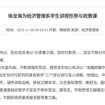
徐龙海为经济管理系学生讲授形势与政策课
时间：2023-11-30 09:10:15 作者：韩晓辉 来源：经济管理系
研
招生就业
党建工作
学团在线
合作交流
副书记、院长徐龙海以“以青春之我，担时代职责——坚定不移以
课。
的丰富内涵，不断增强听党话、跟党走的信心和决心”“准确把握
争当走在时代前列的奋进青年”三个部分进行深入讲解。他指出，
怀、涵养进取品格、练就过硬本领，立志做有理想、敢担当、能
策课激励经管学子坚定不移听党话、跟党走，怀抱梦想又脚踏实
，为聊职高质量发展贡献青春力量。