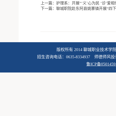
上一篇：护理系：开展“‘义’心为民 ‘诊’爱
下一篇：聊城职院赴东阿县姚寨镇开展“四下
版权所有 2014 聊城职业技术学
招生咨询电话：0635-8334937 师德师风投诉电话
鲁ICP备050145