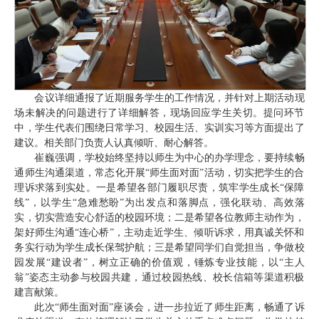
会议详细通报了近期服务学生的工作情况，并针对上期活动现
场未解决的问题进行了详细解答，现场回应学生关切。提问环节
中，学生代表们围绕日常学习、校园生活、实训实习等方面提出了
建议。相关部门负责人认真倾听、耐心解答。
崔巍强调，学校始终坚持以师生为中心的办学理念，要持续畅
通师生沟通渠道，常态化开展“师生面对面”活动，切实把学生的合
理诉求落到实处。一是希望各部门履职尽责，筑牢学生成长“保障
线”，以学生“急难愁盼”为出发点和落脚点，强化联动、高效落
实，切实营造安心舒适的校园环境；二是希望各位教师主动作为，
架好师生沟通“连心桥”，主动走近学生、倾听诉求，用真诚关怀和
务实行动为学生成长保驾护航；三是希望同学们自觉担当，争做校
园发展“建设者”，树立正确的价值观，锤炼专业技能，以“主人
翁”姿态主动参与校园共建，通过校园热线、校长信箱等渠道积极
建言献策。
此次“师生面对面”座谈会，进一步拉近了师生距离，畅通了诉