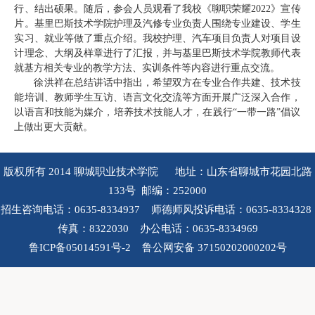
行、结出硕果。随后，参会人员观看了我校《聊职荣耀2022》宣传
片。基里巴斯技术学院护理及汽修专业负责人围绕专业建设、学生
实习、就业等做了重点介绍。我校护理、汽车项目负责人对项目设
计理念、大纲及样章进行了汇报，并与基里巴斯技术学院教师代表
就基方相关专业的教学方法、实训条件等内容进行重点交流。
徐洪祥在总结讲话中指出，希望双方在专业合作共建、技术技
能培训、教师学生互访、语言文化交流等方面开展广泛深入合作，
以语言和技能为媒介，培养技术技能人才，在践行“一带一路”倡议
上做出更大贡献。
版权所有 2014 聊城职业技术学院 地址：山东省聊城市花园北路
133号 邮编：252000
招生咨询电话：0635-8334937 师德师风投诉电话：0635-8334328
传真：8322030 办公电话：0635-8334969
鲁ICP备05014591号-2 鲁公网安备 37150202000202号