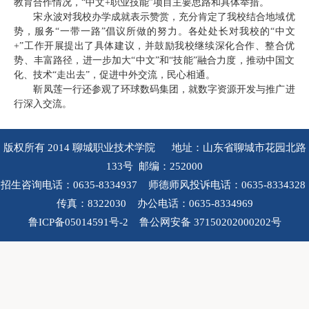
教育合作情况，“中文+职业技能”项目主要思路和具体举措。
宋永波对我校办学成就表示赞赏，充分肯定了我校结合地域优
势，服务“一带一路”倡议所做的努力。各处处长对我校的“中文
+”工作开展提出了具体建议，并鼓励我校继续深化合作、整合优
势、丰富路径，进一步加大“中文”和“技能”融合力度，推动中国文
化、技术“走出去”，促进中外交流，民心相通。
靳凤莲一行还参观了环球数码集团，就数字资源开发与推广进
行深入交流。
版权所有 2014 聊城职业技术学院 地址：山东省聊城市花园北路
133号 邮编：252000
招生咨询电话：0635-8334937 师德师风投诉电话：0635-8334328
传真：8322030 办公电话：0635-8334969
鲁ICP备05014591号-2 鲁公网安备 37150202000202号