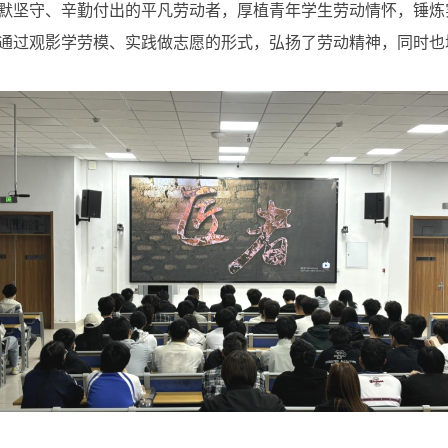
默坚守、辛勤付出的平凡劳动者，厚植青年学生劳动情怀，锤炼
通过观影学劳模、实践做志愿的形式，弘扬了劳动精神，同时也