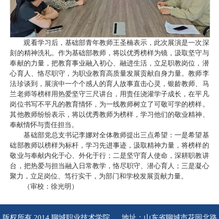
观看学习后，基础部青年教师王圣楠表示，此次展演是一次深
刻的精神洗礼。作为基础部教师，将以优秀榜样为镜，汲取坚守与
奉献的力量，把教育事业融入初心、融进生活，立足职教岗位，潜
心育人、恪尽职守，为职业教育高质量发展贡献自身力量。教师李
法珍谈到，展演中一个个感人的育人故事直击心灵，银龄教师、马
兰老师等榜样用热爱坚守三尺讲台，用责任浇灌学子成长，在平凡
岗位书写不平凡的教育情怀，为一线教师树立了可敬可学的榜样。
其他教师纷纷表示，将以优秀教师为榜样，学习他们的敬业精神、
奉献情怀与责任担当。
基础部党总支书记李娜对全体教师提出三点希望：一是希望基
础部教师以榜样为标杆，学习先进事迹，汲取精神力量，将榜样的
敬业与奉献内化于心、外化于行；二是坚守育人使命，深耕职教讲
台，把热爱与担当融入日常教学，恪尽职守、潜心育人；三是凝心
聚力，立足岗位、笃行实干，为部门和学校发展贡献力量。
（审校：徐光明）
版权所有 2014 聊城职业技术学院 地址：山东省聊城市花园北路