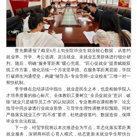
曹先鹏通报了截至6月上旬全院毕业生就业核心数据，从签约
就业率、升学、考公选调、灵活就业、未就业五类群体进行细分研
判。随后，明确“服务零距离”暖心兜底、“匠心促就业”提质赋能双
线工作方案，细化后续一个月攻坚举措。在服务零距离层面，学院
打破师生沟通壁垒，构建“辅导员+专业导师+企业校友”三维一对一
帮扶机制。
李学锋在总结讲话中指出，就业是民生之本，也是检验学院人
才培养质量的核心标尺。全体教职工要树立“全员促就业”意识，破
除“就业只是辅导员工作”的认知误区，专业教师在课程教学、论文
指导中同步渗透行业就业形势，引导学生理性调整求职预期。同时
严格落实就业工作“四不准”要求，杜绝虚假签约、数据造假，保障
毕业生合法权益。
下一步，经贸学院将以本次推进会为节点，常态化落实零距离
就业服务，深耕商科匠心育人模式，动态更新未就业学生帮扶台